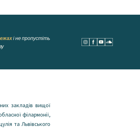
ежах
і не пропустіть
ву
чних закладів вищої
обласної філармонії,
цулія та Львівського