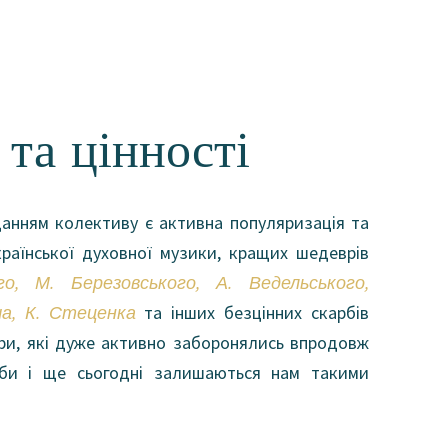
 та цінності
анням колективу є активна популяризація та
країнської духовної музики, кращих шедеврів
о, М. Березовського, А. Ведельського,
а, К. Стеценка
та інших безцінних скарбів
ури, які дуже активно заборонялись впродовж
оби і ще сьогодні залишаються нам такими