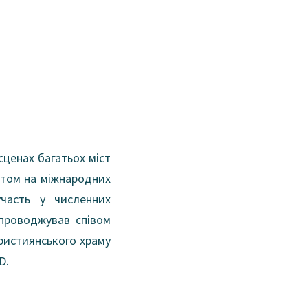
сценах багатьох міст
еатом на міжнародних
часть у численних
упроводжував співом
ристиянського храму
D.