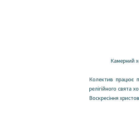
Камерний х
Колектив працює пр
релігійного свята х
Воскресіння христов