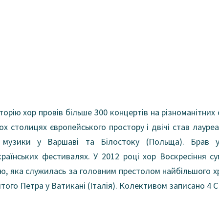
торію хор провів більше 300 концертів на різноманітних 
мох столицях європейського простору і двічі став лаур
ї музики у Варшаві та Білостоку (Польща). Брав у
країнських фестивалях. У 2012 році хор Воскресіння с
ію, яка служилась за головним престолом найбільшого х
ятого Петра у Ватикані (Італія). Колективом записано 4 C