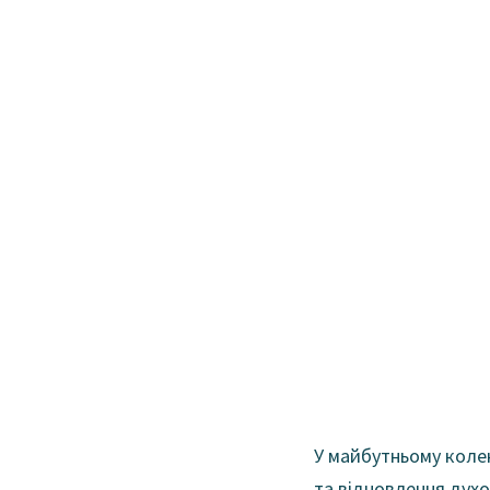
У майбутньому колек
та відновлення духо