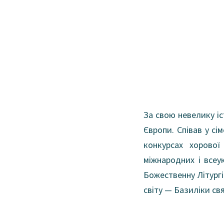
За свою невелику іс
Європи. Співав у сі
конкурсах хорово
міжнародних і всеу
Божественну Літург
світу — Базиліки св