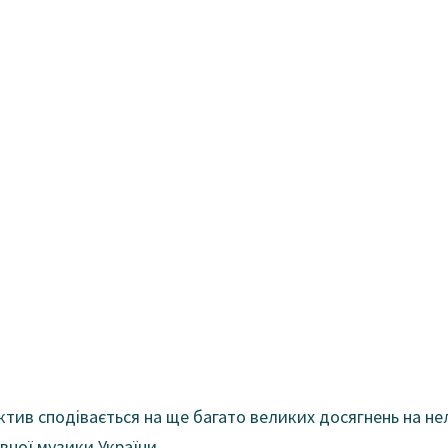
тив сподівається на ще багато великих досягнень на нел
вної музики України.