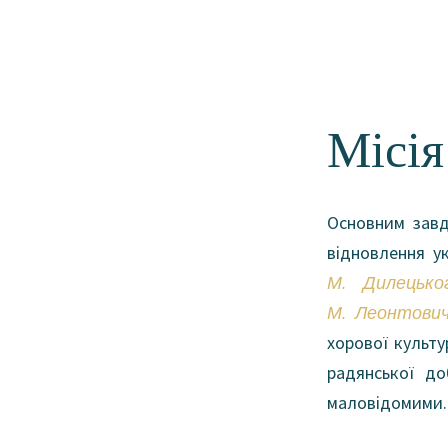
Місія
Основним завд
відновлення у
М. Дилецьког
М. Леонтович
хорової культ
радянської д
маловідомими.